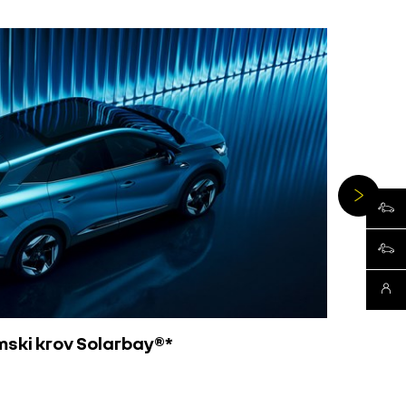
ispor
rablje
kontak
ski krov Solarbay®*