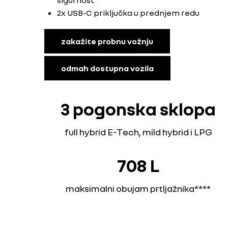
sigurnost
2x USB-C priključka u prednjem redu
zakažite probnu vožnju
odmah dostupna vozila
3 pogonska sklopa
full hybrid E-Tech, mild hybrid i LPG
708 L
maksimalni obujam prtljažnika****