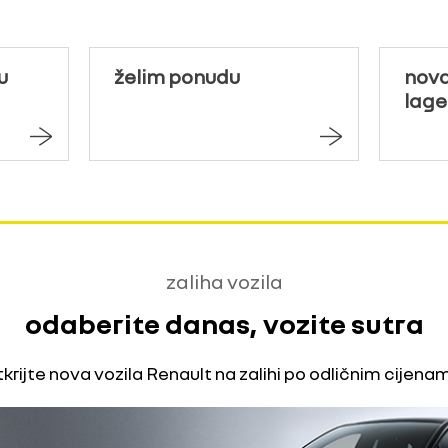
u
želim ponudu
nova
lage
zaliha vozila
odaberite danas, vozite sutra
krijte nova vozila Renault na zalihi po odličnim cijena