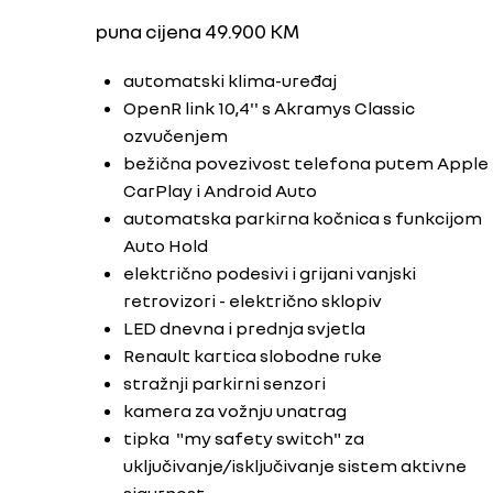
puna cijena 49.900 KM
automatski klima-uređaj
OpenR link 10,4'' s Akramys Classic
ozvučenjem
bežična povezivost telefona putem Apple
CarPlay i Android Auto
automatska parkirna kočnica s funkcijom
Auto Hold
električno podesivi i grijani vanjski
retrovizori - električno sklopiv
LED dnevna i prednja svjetla
Renault kartica slobodne ruke
stražnji parkirni senzori
kamera za vožnju unatrag
tipka "my safety switch" za
uključivanje/isključivanje sistem aktivne