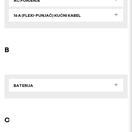
AC PUNJENJE
16 A (FLEXI-PUNJAČ) KUĆNI KABEL
B
BATERIJA
C