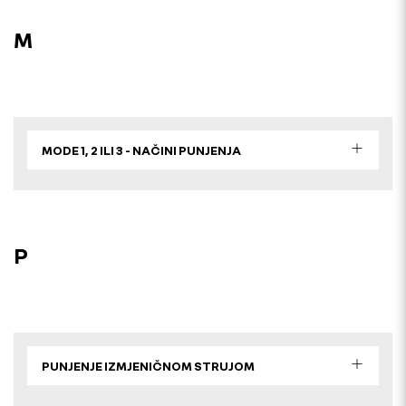
M
MODE 1, 2 ILI 3 - NAČINI PUNJENJA
P
PUNJENJE IZMJENIČNOM STRUJOM