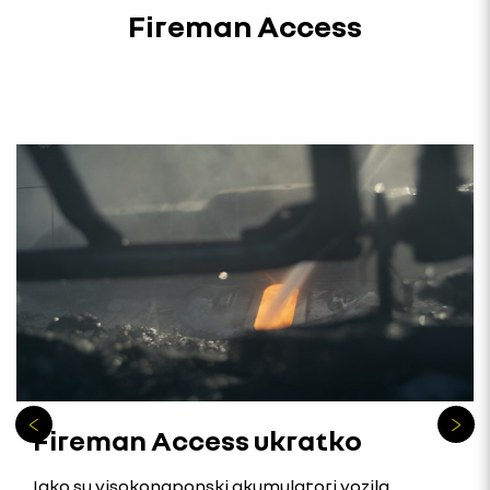
Fireman Access
Fireman Access ukratko
Iako su visokonaponski akumulatori vozila