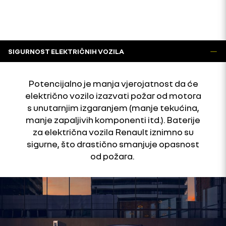
SIGURNOST ELEKTRIČNIH VOZILA
Potencijalno je manja vjerojatnost da će
električno vozilo izazvati požar od motora
s unutarnjim izgaranjem (manje tekućina,
manje zapaljivih komponenti itd.). Baterije
za električna vozila Renault iznimno su
sigurne, što drastično smanjuje opasnost
od požara.