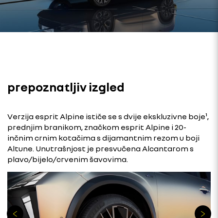
prepoznatljiv izgled
Verzija esprit Alpine ističe se s dvije ekskluzivne boje¹,
prednjim branikom, značkom esprit Alpine i 20-
inčnim crnim kotačima s dijamantnim rezom u boji
Altune. Unutrašnjost je presvučena Alcantarom s
plavo/bijelo/crvenim šavovima.