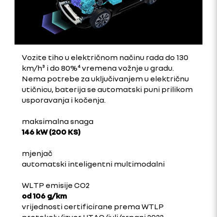
Vozite tiho u električnom načinu rada do 130
km/h³ i do 80%⁴ vremena vožnje u gradu.
Nema potrebe za uključivanjem u električnu
utičnicu, baterija se automatski puni prilikom
usporavanja i kočenja.
maksimalna snaga
146 kW (200 KS)
mjenjač
automatski inteligentni multimodalni
WLTP emisije CO2
od 106 g/km
vrijednosti certificirane prema WTLP
protokolu/izvor UTAC/juli/srpanj 2022.