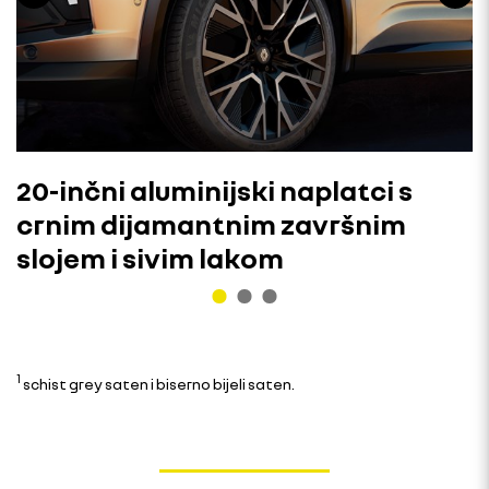
20-inčni aluminijski naplatci s
crnim dijamantnim završnim
slojem i sivim lakom
1
schist grey saten i biserno bijeli saten.