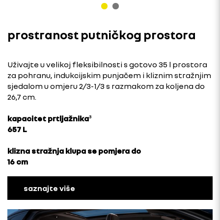
prostranost putničkog prostora
Uživajte u velikoj fleksibilnosti s gotovo 35 l prostora
za pohranu, indukcijskim punjačem i kliznim stražnjim
sjedalom u omjeru 2/3-1/3 s razmakom za koljena do
26,7 cm.
kapacitet prtljažnika
³
657 L
klizna stražnja klupa se pomjera do
16 cm
saznajte više