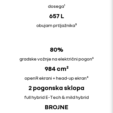
dosega¹
657 L
obujam prtljažnika⁵
80%
gradske vožnje na električni pogon⁶
984 cm²
openR ekrani + head-up ekran⁴
2 pogonska sklopa
full hybrid E-Tech & mild hybrid
BROJNE