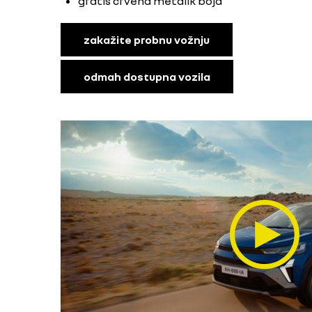
gratis crvena metalik boja
zakažite probnu vožnju
odmah dostupna vozila