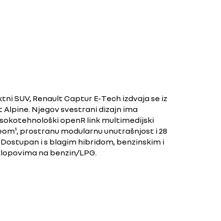
ni SUV, Renault Captur E-Tech izdvaja se iz
it Alpine. Njegov svestrani dizajn ima
visokotehnološki openR link multimedijski
om¹, prostranu modularnu unutrašnjost i 28
 Dostupan i s blagim hibridom, benzinskim i
lopovima na benzin/LPG.