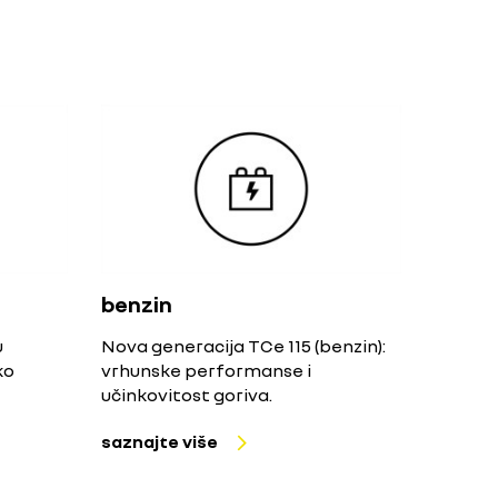
benzin
u
Nova generacija TCe 115 (benzin):
ko
vrhunske performanse i
učinkovitost goriva.
saznajte više