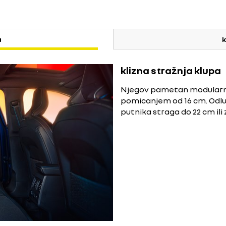
a
k
klizna stražnja klupa
Njegov pametan modularni d
pomicanjem od 16 cm. Odlu
putnika straga do 22 cm ili