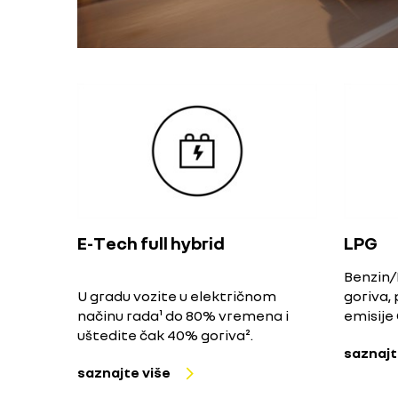
E-Tech full hybrid
LPG
Benzin/
U gradu vozite u električnom
goriva,
načinu rada¹ do 80% vremena i
emisije
uštedite čak 40% goriva².
saznajt
saznajte više