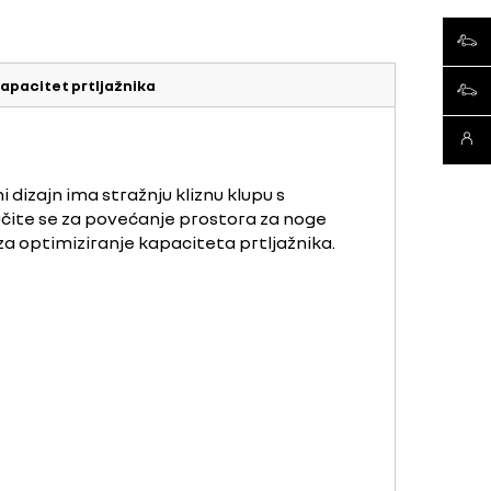
ispor
apacitet prtljažnika
rablje
kontak
izajn ima stražnju kliznu klupu s
čite se za povećanje prostora za noge
 za optimiziranje kapaciteta prtljažnika.