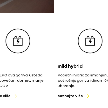
mild hybrid
LPG dva goriva: ušteda
Početni hibrid za smanjen
 povećani domet, manje
potrošnju goriva i dinamič
 CO 2
ubrzanje.
e više
saznajte više