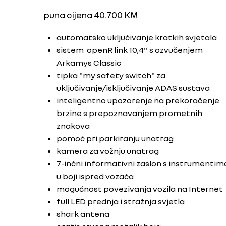
puna cijena 40.700 KM
automatsko uključivanje kratkih svjetala
sistem openR link 10,4'' s ozvučenjem
Arkamys Classic
tipka "my safety switch" za
uključivanje/isključivanje ADAS sustava
inteligentno upozorenje na prekoračenje
brzine s prepoznavanjem prometnih
znakova
pomoć pri parkiranju unatrag
kamera za vožnju unatrag
7-inčni informativni zaslon s instrumentim
u boji ispred vozača
mogućnost povezivanja vozila na Internet
full LED prednja i stražnja svjetla
shark antena