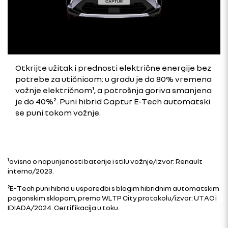
Otkrijte užitak i prednosti električne energije bez
potrebe za utičnicom: u gradu je do 80% vremena
vožnje električnom¹, a potrošnja goriva smanjena
je do 40%². Puni hibrid Captur E-Tech automatski
se puni tokom vožnje.
¹ovisno o napunjenosti baterije i stilu vožnje/izvor: Renault
interno/2023.
²E-Tech puni hibrid u usporedbi s blagim hibridnim automatskim
pogonskim sklopom, prema WLTP City protokolu/izvor: UTAC i
IDIADA/2024. Certifikacija u toku.