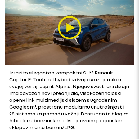
Izrazito elegantan kompaktni SUV, Renault
Captur E-Tech full hybrid izdvaja se iz gomile u
svojoj verziji esprit Alpine. Njegov svestrani dizajn
ima odvažan novi prednji dio, visokotehnološki
openR link multimedijski sistem s ugrađenim
Googleom¹, prostranu modularnu unutrašnjost i
28 sistema za pomoć u vožnji. Dostupan i s blagim
hibridom, benzinskim i dvogorivnim pogonskim
sklopovima na benzin/LPG.