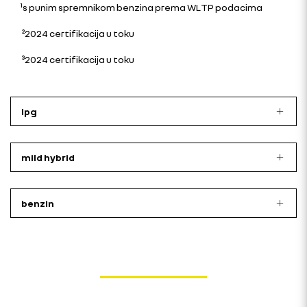
¹s punim spremnikom benzina prema WLTP podacima
²2024 certifikacija u toku
³2024 certifikacija u toku
lpg
mild hybrid
benzin