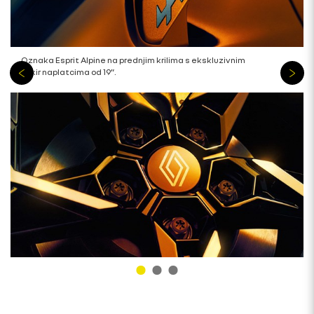
Oznaka Esprit Alpine na prednjim krilima s ekskluzivnim
elixir naplatcima od 19”.