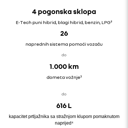
4 pogonska sklopa
E-Tech puni hibrid, blagi hibrid, benzin, LPG²
26
naprednih sistema pomoći vozaču
do
1.000 km
dometa vožnje
³
do
616 L
kapacitet prtljažnika sa stražnjom klupom pomaknutom
naprijed⁴