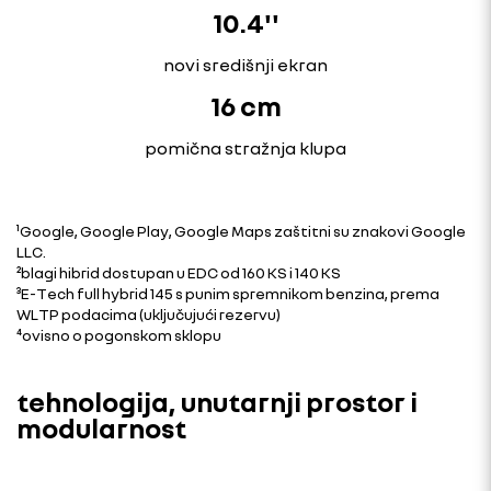
10.4''
novi središnji ekran
16 cm
pomična stražnja klupa
¹Google, Google Play, Google Maps zaštitni su znakovi Google
LLC.
²blagi hibrid dostupan u EDC od 160 KS i 140 KS
³E-Tech full hybrid 145 s punim spremnikom benzina, prema
WLTP podacima (uključujući rezervu)
⁴ovisno o pogonskom sklopu
tehnologija, unutarnji prostor i
modularnost