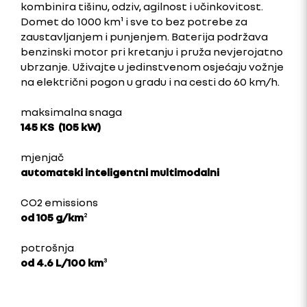
kombinira tišinu, odziv, agilnost i učinkovitost.
Domet do 1000 km¹ i sve to bez potrebe za
zaustavljanjem i punjenjem. Baterija podržava
benzinski motor pri kretanju i pruža nevjerojatno
ubrzanje. Uživajte u jedinstvenom osjećaju vožnje
na električni pogon u gradu i na cesti do 60 km/h.
maksimalna snaga
145 KS (105 kW)
mjenjač
automatski inteligentni multimodalni
CO2 emissions
od 105 g/km
²
potrošnja
od 4.6 L/100 km
³