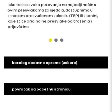
Iskoristite svako putovanje na najbolji način s
ovim presvlakama za sjedala, dostupnima u
zrnatom presvučenom tekstilu (TEP) ili tkanini,
koje štite originalne presvlake od trošenja i
prljavštine.
katalog dodatne opreme (uskoro)
povratak na početnu stranicu