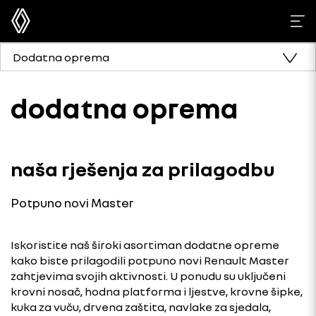
Dodatna oprema
dodatna oprema
naša rješenja za prilagodbu
Potpuno novi Master
Iskoristite naš široki asortiman dodatne opreme
kako biste prilagodili potpuno novi Renault Master
zahtjevima svojih aktivnosti. U ponudu su uključeni
krovni nosač, hodna platforma i ljestve, krovne šipke,
kuka za vuču, drvena zaštita, navlake za sjedala,