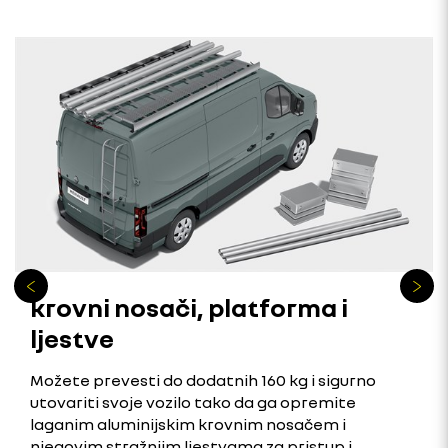
krovni nosači, platforma i
ljestve
Možete prevesti do dodatnih 160 kg i sigurno
utovariti svoje vozilo tako da ga opremite
laganim aluminijskim krovnim nosačem i
njegovim stražnjim ljestvama za pristup i