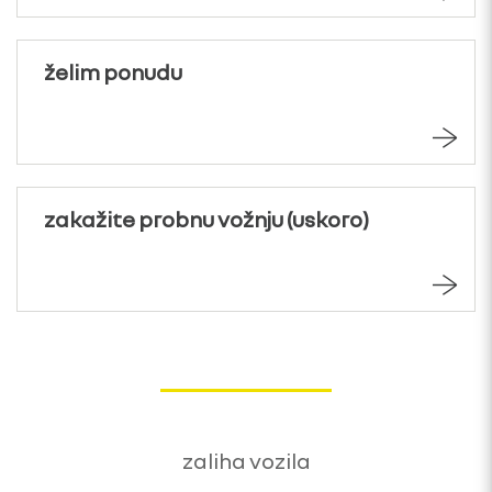
želim ponudu
zakažite probnu vožnju (uskoro)
zaliha vozila