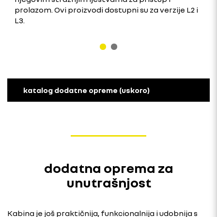
prolazom. Ovi proizvodi dostupni su za verzije L2 i
L3.
katalog dodatne opreme (uskoro)
dodatna oprema za
unutrašnjost
Kabina je još praktičnija, funkcionalnija i udobnija s