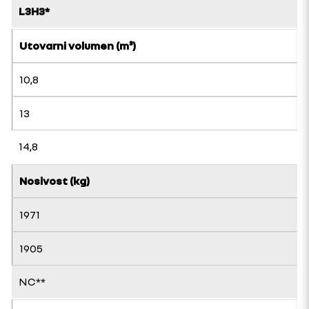
L3H3*
Utovarni volumen (m³)
10,8
13
14,8
Nosivost (kg)
1971
1905
NC**