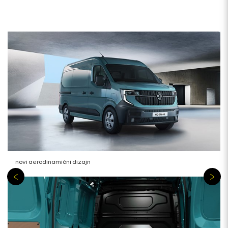
novi aerodinamični dizajn