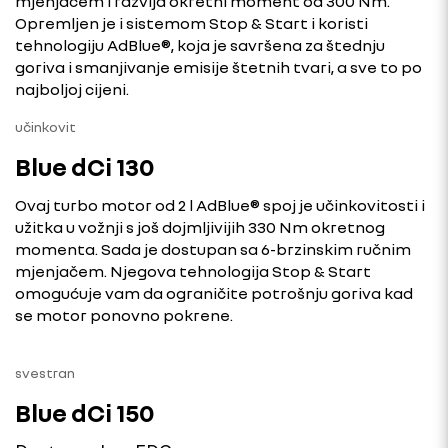
mjenjačem i razvija okretni moment od 300 Nm.
Opremljen je i sistemom Stop & Start i koristi
tehnologiju AdBlue®, koja je savršena za štednju
goriva i smanjivanje emisije štetnih tvari, a sve to po
najboljoj cijeni.
učinkovit
Blue dCi 130
Ovaj turbo motor od 2 l AdBlue® spoj je učinkovitosti i
užitka u vožnji s još dojmljivijih 330 Nm okretnog
momenta. Sada je dostupan sa 6-brzinskim ručnim
mjenjačem. Njegova tehnologija Stop & Start
omogućuje vam da ograničite potrošnju goriva kad
se motor ponovno pokrene.
svestran
Blue dCi 150