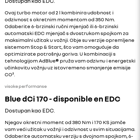
Dostupan kao EDC.
Ovaj turbo motor od 2 l kombinira udobnost i
odzivnost s okretnim momentom od 350 Nm.
Odaberite 6-brzinski ručni mjenjač ili 6-brzinski
automatski EDC mjenjač s dvostrukom spojkom za
maksimalni užitak u vožnji. Obje su verzije opremljene
sistemom Stop & Start, što vam omogućuje da
optimizirate potrošnju goriva. U kombinaciji s
tehnologijom AdBlue® pruža vam odzivnu i energetski
učinkovitu vožnju uz istovremeno smanjenje emisije
CO².
visoke performanse
Blue dCi 170 - disponible en EDC
Dostupan kao EDC.
Njegov okretni moment od 380 Nm i 170 KS jamče
vam veći užitak u vožnji i odzivnost u svim situacijama.
Odaberite automatsku verziju s dvojnom spojkom, 6-