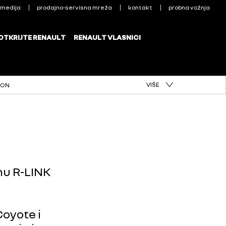
VIŠE
ION
mu R-LINK
Coyote i