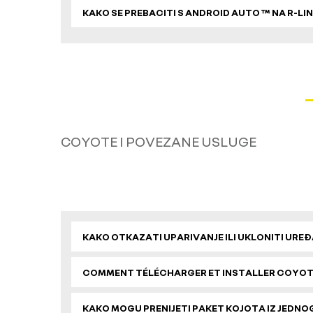
KAKO SE PREBACITI S ANDROID AUTO ™ NA R-LI
COYOTE I POVEZANE USLUGE
KAKO OTKAZATI UPARIVANJE ILI UKLONITI UREĐA
COMMENT TÉLÉCHARGER ET INSTALLER COYOTE 
KAKO MOGU PRENIJETI PAKET KOJOTA IZ JEDNO