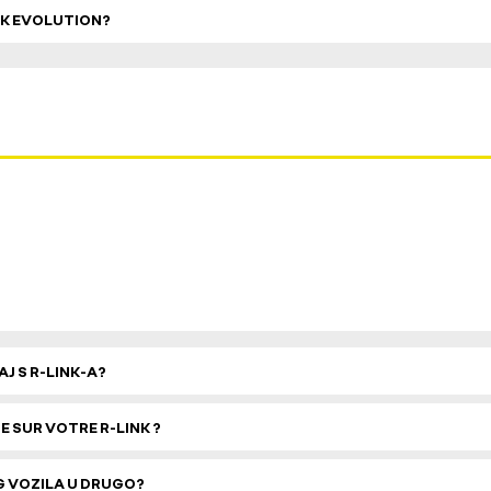
NK EVOLUTION?
J S R-LINK-A?
SUR VOTRE R-LINK ?
G VOZILA U DRUGO?