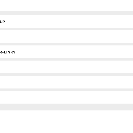
TU?
R-LINK?
?