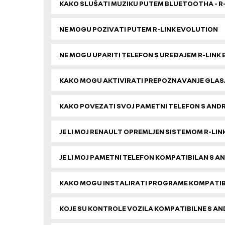
KAKO SLUŠATI MUZIKU PUTEM BLUETOOTHA - R
NE MOGU POZIVATI ​​PUTEM R-LINK EVOLUTION
NE MOGU UPARITI TELEFON S UREĐAJEM R-LINK
KAKO MOGU AKTIVIRATI PREPOZNAVANJE GLAS
KAKO POVEZATI SVOJ PAMETNI TELEFON S AND
JE LI MOJ RENAULT OPREMLJEN SISTEMOM R-LI
JE LI MOJ PAMETNI TELEFON KOMPATIBILAN S A
KAKO MOGU INSTALIRATI PROGRAME KOMPATIB
KOJE SU KONTROLE VOZILA KOMPATIBILNE S A