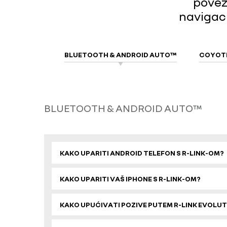
poveza
navigaci
BLUETOOTH & ANDROID AUTO™
COYOTE
BLUETOOTH & ANDROID AUTO™
KAKO UPARITI ANDROID TELEFON S R-LINK-OM?
KAKO UPARITI VAŠ IPHONE S R-LINK-OM?
KAKO UPUĆIVATI ​​POZIVE PUTEM R-LINK EVOLU