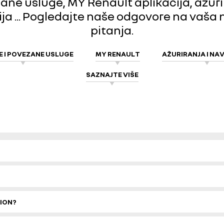
ne usluge, MY Renault aplikacija, ažuri
ja ... Pogledajte naše odgovore na vaša
pitanja.
 I POVEZANE USLUGE
MY RENAULT
AŽURIRANJA I NA
SAZNAJTE VIŠE
TION?