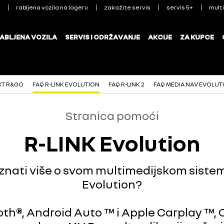
CT R&GO
FAQ R-LINK EVOLUTION
FAQ R-LINK 2
FAQ MEDIA NAV EVOLUT
Stranica pomoći
R-LINK Evolution
znati više o svom multimedijskom siste
Evolution?
th®, Android Auto ™ i Apple Carplay ™, 