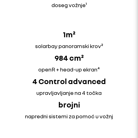
doseg vožnje¹
1m²
solarbay panoramski krov²
984 cm²
openR + head-up ekran⁴
4 Control advanced
upravljavljanje na 4 točka
brojni
napredni sistemi za pomoć u vožnj