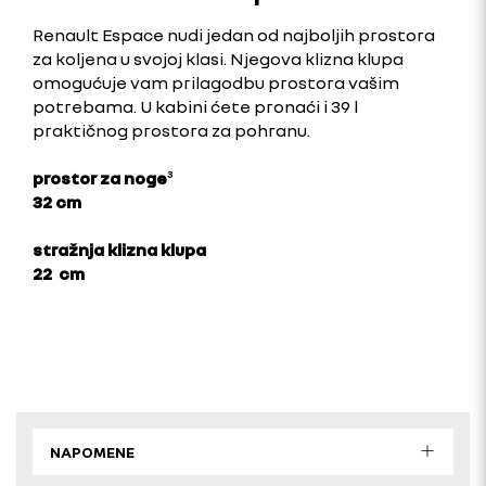
Renault Espace nudi jedan od najboljih prostora
za koljena u svojoj klasi. Njegova klizna klupa
omogućuje vam prilagodbu prostora vašim
potrebama. U kabini ćete pronaći i 39 l
praktičnog prostora za pohranu.
prostor za noge
³
32 cm
stražnja klizna klupa
22 cm
NAPOMENE