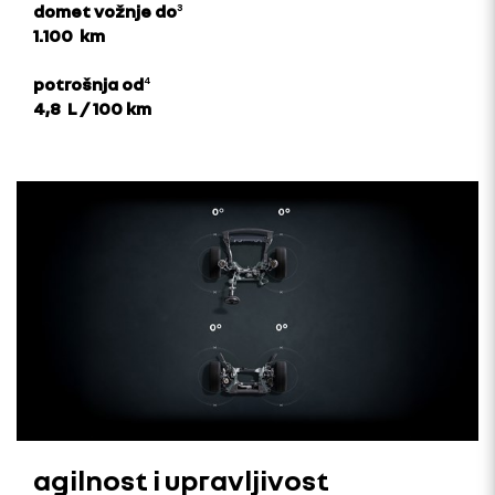
domet vožnje do
³
1.100 km
potrošnja od
⁴
4,8 L / 100 km
agilnost i upravljivost