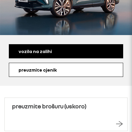
vozila na zalihi
preuzmite cjenik
preuzmite brošuru (uskoro)