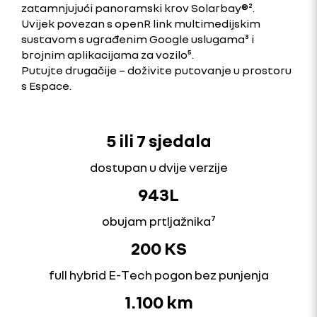
zatamnjujući panoramski krov Solarbay®².
Uvijek povezan s openR link multimedijskim
sustavom s ugrađenim Google uslugama³ i
brojnim aplikacijama za vozilo⁵.
Putujte drugačije – doživite putovanje u prostoru
s Espace.
5 ili 7 sjedala
dostupan u dvije verzije
943L
obujam prtljažnika⁷
200 KS
full hybrid E-Tech pogon bez punjenja
1.100 km