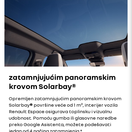
zatamnjujućim panoramskim
krovom Solarbay®
Opremljen zatamnjujućim panoramskim krovom
Solarbay® površine veće od 1 m², interijer vozila
Renault Espace osigurava toplinsku i vizualnu
udobnost. Pomoću gumba ili glasovne naredbe
preko Google Asistenta, možete podešavati
jedan od 4 načina zatamnjenja.*