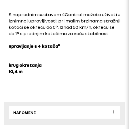
S naprednim sustavom 4Control možete uživati u
iznimnoj upravljivosti: pri malim brzinama stražnji
kotači se okreću do 5°. Iznad 50 km/h, okreću se
do 1° s prednjim kotačima za veću stabilnost.
upravljanje s 4 kotača⁵
krug okretanja
10,4 m
NAPOMENE