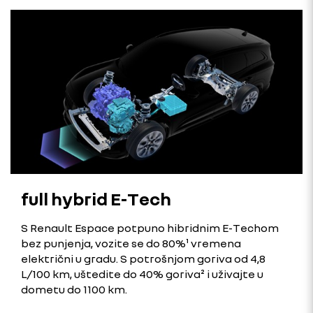
full hybrid E-Tech
S Renault Espace potpuno hibridnim E-Techom
bez punjenja, vozite se do 80%¹ vremena
električni u gradu. S potrošnjom goriva od 4,8
L/100 km, uštedite do 40% goriva² i uživajte u
dometu do 1100 km.