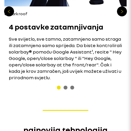
all dark roof
4 postavke zatamnjivanja
Sve svijetlo, sve tamno, zatamnjeno samo straga
ili zatamnjeno samo sprijeda. Da biste kontrolirali
solarbay® pomoću Google Assistant¹, recite " Hey
Google, open/close solarbay " ili "Hey Google,
open/close solarbay at the front/rear". Čak i
kada je krov zamračen, još uvijek možete uživati u
prirodnom svjetlu.
najnovija tehnologija