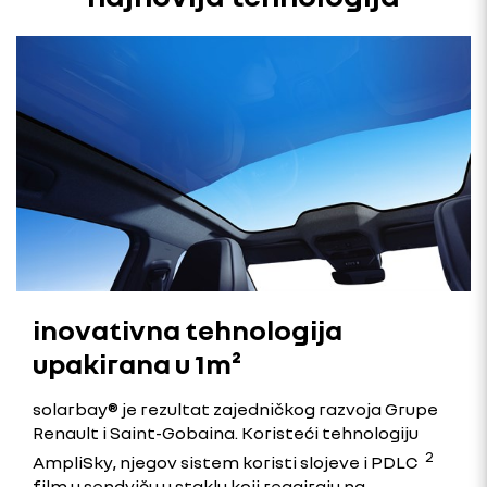
inovativna tehnologija
upakirana u 1m²
solarbay® je rezultat zajedničkog razvoja Grupe
Renault i Saint-Gobaina. Koristeći tehnologiju
2
AmpliSky, njegov sistem koristi slojeve i PDLC
film u sendviču u staklu koji reagiraju na