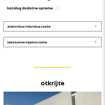
katalog dodatne opreme
električna i hibridna vozila
laka komercijalna vozila
otkrijte