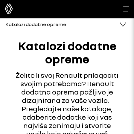
Katalozi dodatne opreme
Katalozi dodatne
opreme
Želite li svoj Renault prilagoditi
svojim potrebama? Renault
dodatna oprema pažljivo je
dizajnirana za vaše vozilo.
Pregledajte naše kataloge,
odaberite dodatke koji vas
najviše zanimaju i stvorite
vozilo koje odražava vaš