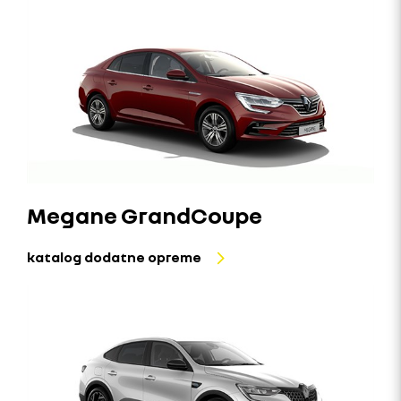
Megane GrandCoupe
katalog dodatne opreme