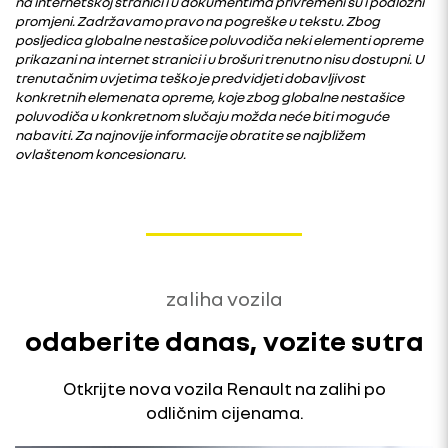
na internetskoj stranici i u dokumentima privremeni su i podložni
promjeni. Zadržavamo pravo na pogreške u tekstu. Zbog
posljedica globalne nestašice poluvodiča neki elementi opreme
prikazani na internet stranici i u brošuri trenutno nisu dostupni. U
trenutačnim uvjetima teško je predvidjeti dobavljivost
konkretnih elemenata opreme, koje zbog globalne nestašice
poluvodiča u konkretnom slučaju možda neće biti moguće
nabaviti. Za najnovije informacije obratite se najbližem
ovlaštenom koncesionaru.
zaliha vozila
odaberite danas, vozite sutra
Otkrijte nova vozila Renault na zalihi po
odličnim cijenama.