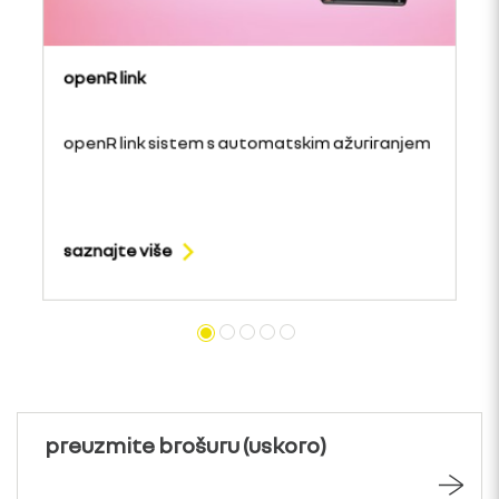
openR link
openR link sistem s automatskim ažuriranjem
saznajte više
preuzmite brošuru (uskoro)