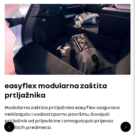
easyflex modularna zaštita
prtljažnika
Modularna zaštita prtljažnika easyflex osigurava
neklizajuću i vodoottpornu površinu, čuvajući
prtljažnik od prljavštine i omogućujući prijevoz
različitih predmeta.