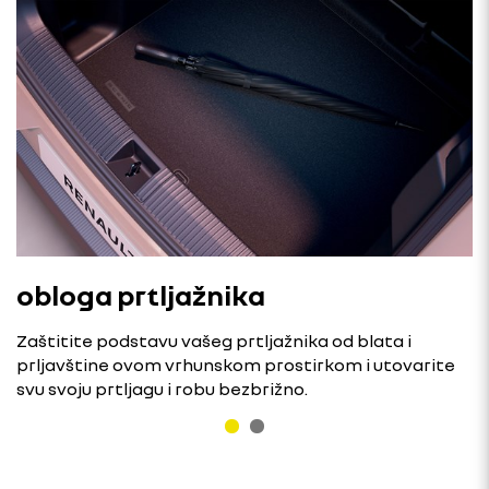
obloga prtljažnika
Zaštitite podstavu vašeg prtljažnika od blata i
prljavštine ovom vrhunskom prostirkom i utovarite
svu svoju prtljagu i robu bezbrižno.