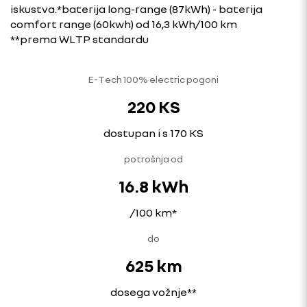
iskustva.*baterija long-range (87kWh) - baterija
comfort range (60kwh) od 16,3 kWh/100 km
**prema WLTP standardu
E-Tech 100% electric pogoni
220 KS
dostupan i s 170 KS
potrošnja od
16.8 kWh
/100 km*
do
625 km
dosega vožnje**