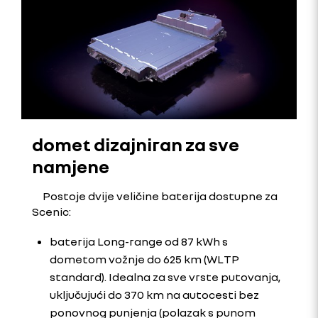
domet dizajniran za sve
namjene
Postoje dvije veličine baterija dostupne za
Scenic:
baterija Long-range od 87 kWh s
dometom vožnje do 625 km (WLTP
standard). Idealna za sve vrste putovanja,
uključujući do 370 km na autocesti bez
ponovnog punjenja (polazak s punom