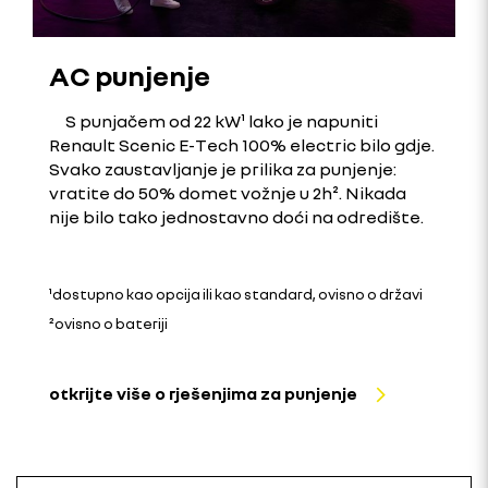
AC punjenje
S punjačem od 22 kW¹ lako je napuniti
Renault Scenic E-Tech 100% electric bilo gdje.
Svako zaustavljanje je prilika za punjenje:
vratite do 50% domet vožnje u 2h². Nikada
nije bilo tako jednostavno doći na odredište.
¹dostupno kao opcija ili kao standard, ovisno o državi
²ovisno o bateriji
otkrijte više o rješenjima za punjenje