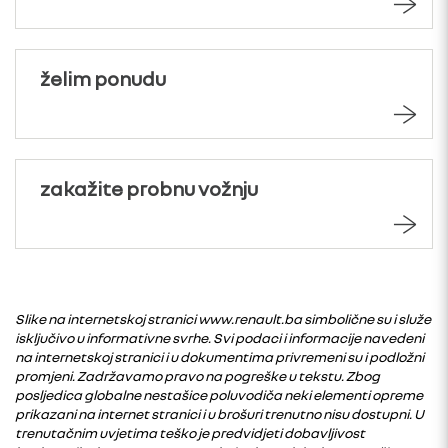
želim ponudu
zakažite probnu vožnju
Slike na internetskoj stranici www.renault.ba simbolične su i služe
isključivo u informativne svrhe. Svi podaci i informacije navedeni
na internetskoj stranici i u dokumentima privremeni su i podložni
promjeni. Zadržavamo pravo na pogreške u tekstu. Zbog
posljedica globalne nestašice poluvodiča neki elementi opreme
prikazani na internet stranici i u brošuri trenutno nisu dostupni. U
trenutačnim uvjetima teško je predvidjeti dobavljivost