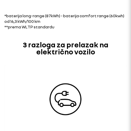
*baterija long-range (87kWh) - baterija comfort range (60kwh)
od 16,3 kWh/100 km
**prema WLTP standardu
3 razloga za prelazak na
električno vozilo