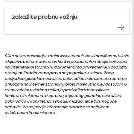
zakažite probnu vožnju
Slike na internetskoj stranici www.renault.ba simbolične su i služe
isključivo u informativne svrhe. Svi podaci i informacije navedeni
na internetskoj stranici i u dokumentima privremeni su i podložni
promjeni. Zadržavamo pravo na pogreške u tekstu. Zbog
posljedica globalne nestašice poluvodiča neki elementi opreme
prikazani na internet stranici i u brošuri trenutno nisu dostupni. U
trenutačnim uvjetima teško je predvidjeti dobavljivost
konkretnih elemenata opreme, koje zbog globalne nestašice
poluvodiča u konkretnom slučaju možda neće biti moguće
nabaviti. Za najnovije informacije obratite se najbližem
ovlaštenom koncesionaru.