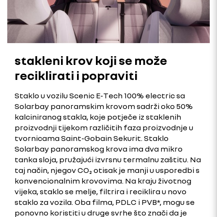
stakleni krov koji se može
reciklirati i popraviti
Staklo u vozilu Scenic E-Tech 100% electric sa
Solarbay panoramskim krovom sadrži oko 50%
kalciniranog stakla, koje potječe iz staklenih
proizvodnji tijekom različitih faza proizvodnje u
tvornicama Saint-Gobain Sekurit. Staklo
Solarbay panoramskog krova ima dva mikro
tanka sloja, pružajući izvrsnu termalnu zaštitu. Na
taj način, njegov CO₂ otisak je manji u usporedbi s
konvencionalnim krovovima. Na kraju životnog
vijeka, staklo se melje, filtrira i reciklira u novo
staklo za vozila. Oba filma, PDLC i PVB*, mogu se
ponovno koristiti u druge svrhe što znači da je