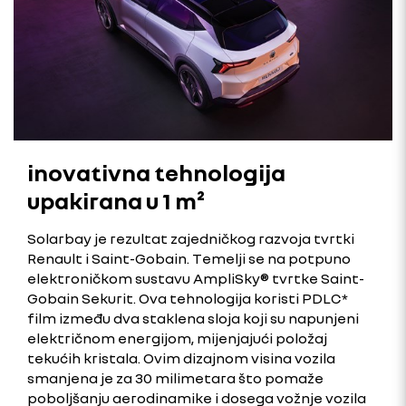
inovativna tehnologija
upakirana u 1 m²
Solarbay je rezultat zajedničkog razvoja tvrtki
Renault i Saint-Gobain. Temelji se na potpuno
elektroničkom sustavu AmpliSky® tvrtke Saint-
Gobain Sekurit. Ova tehnologija koristi PDLC*
film između dva staklena sloja koji su napunjeni
električnom energijom, mijenjajući položaj
tekućih kristala. Ovim dizajnom visina vozila
smanjena je za 30 milimetara što pomaže
poboljšanju aerodinamike i dosega vožnje vozila