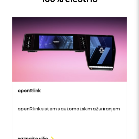
openR link
openR link sistem s automatskim ažuriranjem
saznajte više