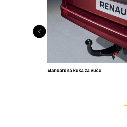
s
tandardna kuka za vuču