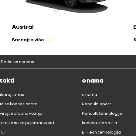
Austral
Saznajte više
S