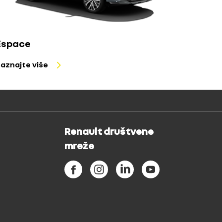
Espace
aznajte više