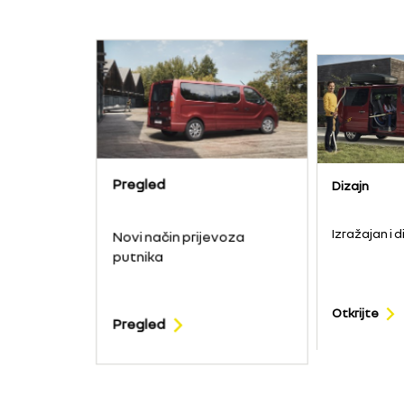
Pregled
Dizajn
Izražajan i 
Novi način prijevoza
putnika
Otkrijte
Pregled