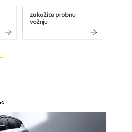
zakažite probnu
vožnju
ma.