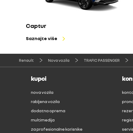
Captur
Saznajte više