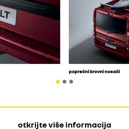
poprečni krovni nosači
otkrijte više informacija