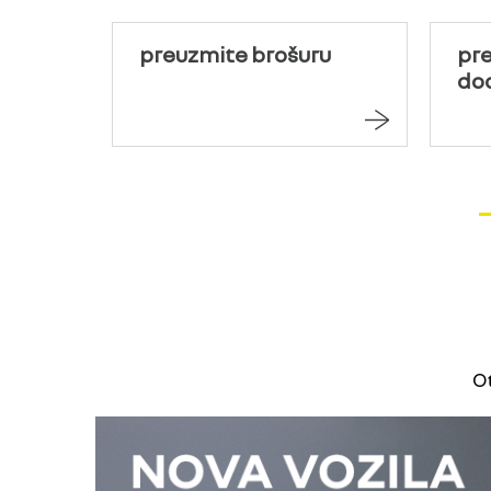
preuzmite brošuru
pr
do
Ot