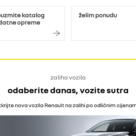
euzmite katalog
želim ponudu
datne opreme
zaliha vozila
odaberite danas, vozite sutra
krijte nova vozila Renault na zalihi po odličnim cijena