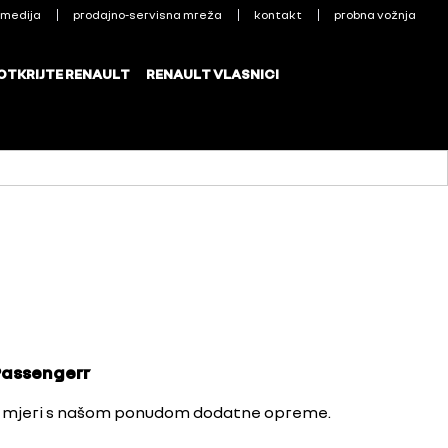
 Passengerr
joj mjeri s našom ponudom dodatne opreme.