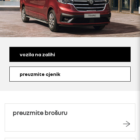
vozila na zalihi
preuzmite cjenik
preuzmite brošuru