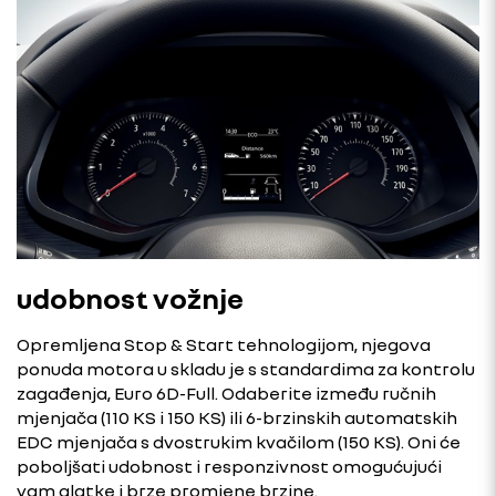
udobnost vožnje
Opremljena Stop & Start tehnologijom, njegova
ponuda motora u skladu je s standardima za kontrolu
zagađenja, Euro 6D-Full. Odaberite između ručnih
mjenjača (110 KS i 150 KS) ili 6-brzinskih automatskih
EDC mjenjača s dvostrukim kvačilom (150 KS). Oni će
poboljšati udobnost i responzivnost omogućujući
vam glatke i brze promjene brzine.