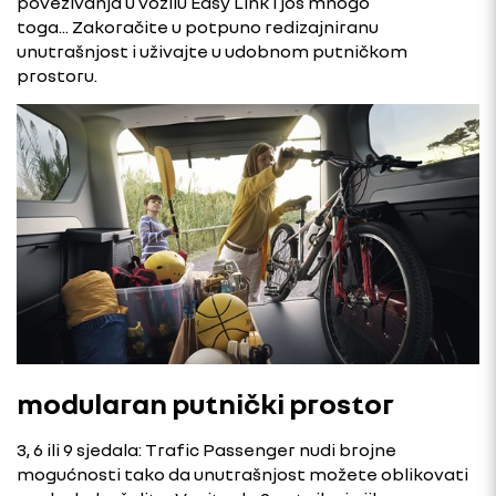
povezivanja u vozilu Easy Link i još mnogo
toga... Zakoračite u potpuno redizajniranu
unutrašnjost i uživajte u udobnom putničkom
prostoru.
modularan putnički prostor
3, 6 ili 9 sjedala: Trafic Passenger nudi brojne
mogućnosti tako da unutrašnjost možete oblikovati