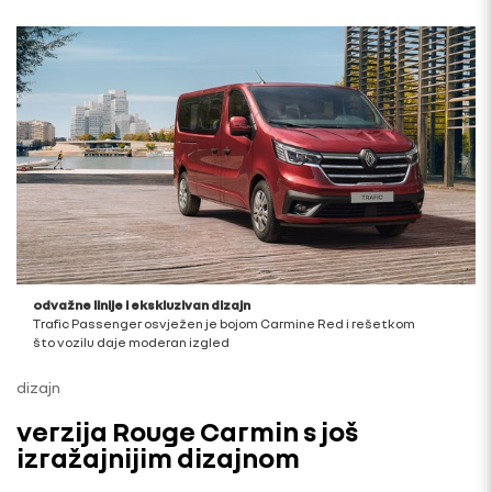
odvažne linije i ekskluzivan dizajn
Trafic Passenger osvježen je bojom Carmine Red i rešetkom
što vozilu daje moderan izgled
dizajn
verzija Rouge Carmin s još
izražajnijim dizajnom