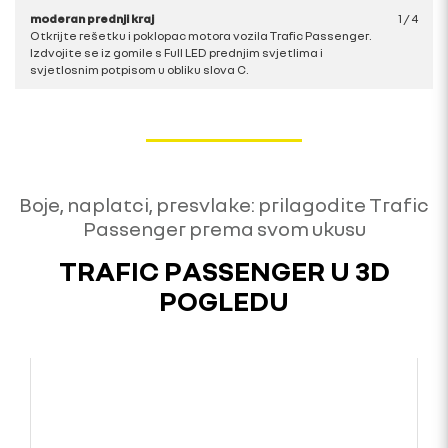
moderan prednji kraj
1
/
4
Otkrijte rešetku i poklopac motora vozila Trafic Passenger.
Izdvojite se iz gomile s Full LED prednjim svjetlima i
svjetlosnim potpisom u obliku slova C.
Boje, naplatci, presvlake: prilagodite Trafic
Passenger prema svom ukusu
TRAFIC PASSENGER U 3D
POGLEDU