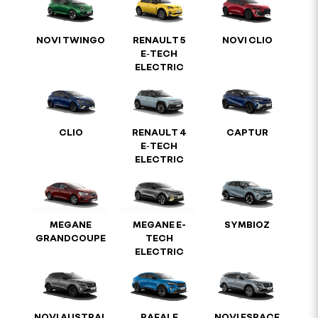
NOVI TWINGO
RENAULT 5
NOVI CLIO
E‑TECH
ELECTRIC
CLIO
RENAULT 4
CAPTUR
E‑TECH
ELECTRIC
MEGANE
MEGANE E-
SYMBIOZ
GRANDCOUPE
TECH
ELECTRIC
NOVI AUSTRAL
RAFALE
NOVI ESPACE