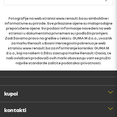
Fotografije na web stranici www.renault.ba su simbolične i
informativne su prirode. Sve prikazane cijene su maloprodajne
preporučene cijene. Svi podaci i informacije navedeni na web
stranici i u dokumentima privremeni su i podložni promjeni.
Zadržavamo pravo na greške u tekstu. GUMA M d.o.o., uvoznik
za marku Renault u Bosni i Hercegovini pokrenuo je web
stranicu www.renault.ba za informiranje korisnika. GUMA M
d.o.o., koji na našem tržištu zastupa marke Renault i Dacia, te
naši ovlašteni prodavači ovih marki obavezuju vam se pružiti
najviše standarde zaštite podataka i privatnosti.