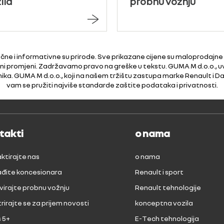
ila
probnu vožnju
čne i informativne su prirode. Sve prikazane cijene su maloprodajne
žni promjeni. Zadržavamo pravo na greške u tekstu. GUMA M d.o.o., u
nika. GUMA M d.o.o., koji na našem tržištu zastupa marke Renault i Da
vam se pružiti najviše standarde zaštite podataka i privatnosti.