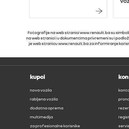
voz
Fotografije na web stranici www.renault.ba su simboli
na web stranici i u dokumentima privremeni su i podlo
je web stranicu www.renault.ba za informiranje koris