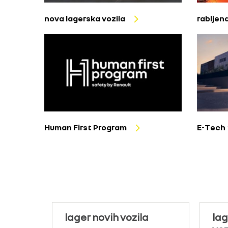
nova lagerska vozila
rabljen
Human First Program
E-Tech 
lager novih vozila
lag