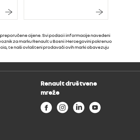
 preporučene cijene. Svi podaci i informacije navedeni
voznik za marku Renault u Bosni i Hercegovini pokrenuo
cia, te naši ovlašteni prodavači ovih marki obavezuju